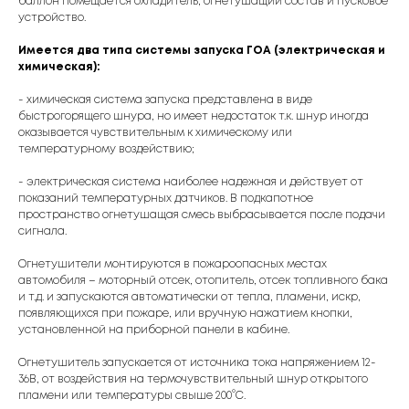
баллон помещается охладитель, огнетушащий состав и пусковое
устройство.
Имеется два типа системы запуска ГОА (электрическая и
химическая):
- химическая система запуска представлена в виде
быстрогорящего шнура, но имеет недостаток т.к. шнур иногда
оказывается чувствительным к химическому или
температурному воздействию;
- электрическая система наиболее надежная и действует от
показаний температурных датчиков. В подкапотное
пространство огнетушащая смесь выбрасывается после подачи
сигнала.
Огнетушители монтируются в пожароопасных местах
автомобиля – моторный отсек, отопитель, отсек топливного бака
и т.д. и запускаются автоматически от тепла, пламени, искр,
появляющихся при пожаре, или вручную нажатием кнопки,
установленной на приборной панели в кабине.
Огнетушитель запускается от источника тока напряжением 12-
36В, от воздействия на термочувствительный шнур открытого
пламени или температуры свыше 200°С.