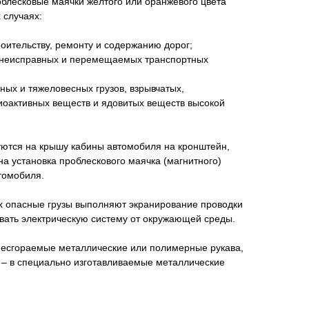
облесковые маячки желтого или оранжевого цвета
 случаях:
роительству, ремонту и содержанию дорог;
, неисправных и перемещаемых транспортных
ных и тяжеловесных грузов, взрывчатых,
оактивных веществ и ядовитых веществ высокой
ются на крышу кабины автомобиля на кронштейн,
а установка проблескового маячка (магнитного)
томобиля.
 опасные грузы выполняют экранирование проводки
вать электрическую систему от окружающей среды.
несгораемые металлические или полимерные рукава,
 – в специально изготавливаемые металлические